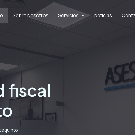
io
Sobre Nosotros
Servicios
Noticias
Cont
:
 fiscal
to
ntequinto