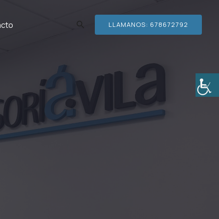
Buscar
acto
LLAMANOS: 678672792