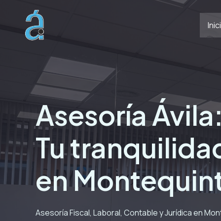
Ir
al
Inic
contenido
Asesoría Ávila
Tu tranquilidad
en Montequin
Asesoría Fiscal, Laboral, Contable y Jurídica en Mo