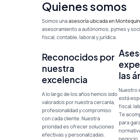
Quienes somos
Somos una
asesoría ubicada en Montequi
asesoramiento a autónomos, pymes y soci
fiscal, contable, laboral y jurídica.
Ases
Reconocidos por
expe
nuestra
las á
excelencia
Nuestro e
A lo largo de los años hemos sido
está esp
valorados por nuestra cercanía,
fiscal, la
profesionalidad y compromiso
Te acom
con cada cliente. Nuestra
para gara
prioridad es ofrecer soluciones
normativo
efectivas y personalizadas.
negocio.