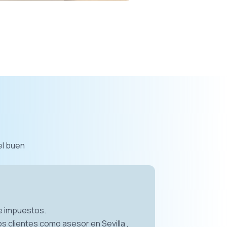
el buen
de impuestos.
s clientes como asesor en Sevilla ,