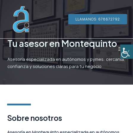
Ir
al
contenido
LLAMANOS: 678672792
Tu asesor en Montequinto
MAI
Asesoría especializada en autónomos y pymes: cercanía,
MEN
confianza y soluciones claras para tu negocio
Sobre nosotros
Asesoría en Montequinto especializada en autónomos,